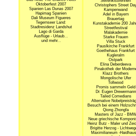
Seifenkistlrennen
Oktoberfest 2007
Christophers Street Da
Spanien Las Dunas 2007
Kampenwand
Hapimag Spanien
Adel in Bayern
Dali Museum Figueres
Brauertag
Tegernseer Land:
Kunstakademie 200 Jah
Stadtresidenz Landshut
Streetfestival
Lago di Garda
Malakademie
Ausflüge - Urlaub...
Starke Frauen
und mehr...
Villa Stuck
Pauslkirche Frankfurt
Goethehaus Frankfurt
Kugleralm
Ostpark
Elina Deberdeeva
Pinakothek der Modern
Klazz Brothers
Mongolische Ufer
Tollwood
Promis sammeln Geld
Dr. Eugen Drewermann
Tailed Comedians
Alternative Nobelpreisträ
Besuch bei einem Holzschn
Qiong Zhongfa
Masters of Jazz - BM
Neue griechische Komponi
Heinz Butz - Maler und Zei
Brigitte Herzog - Lichtweg
Maximilianeum -Haidhau