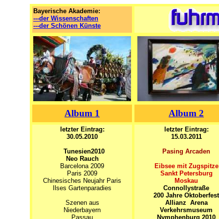
Bayerische Akademie:
---der Wissenschaften
---der Schönen Künste
Album 1
Album 2
letzter Eintrag:
letzter Eintrag:
30.05
.2010
15.03.2011
Tunesien2010
Pasing Arcaden
Neo Rauch
Barcelona 2009
Eibsee mit Zugspitze
Paris 2009
Sankt Petersburg
Chinesisches Neujahr Paris
Moskau
Ilses Gartenparadies
Connollystraße
200 Jahre Oktoberfest
Szenen aus
Allianz Arena
Niederbayern
Verkehrsmuseum
Passau
Nymphenburg 2010