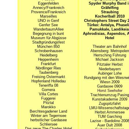
Eggenfelden
Spyder Murphy Band i
Annecy/Frankreich
Gräfelfing
Provence/Frankreich
Straubing
Marseilles
Kocherlball 2010
UNO in Genf
Christophers Street Day 
Genfer See
Türkei: Antalya, Phaseli
WanderbaumAllee
Pamukkale, Laodikeia
Begegnung in bunt
Aphrodisias, Aspendos, A
Museum für Abgüsse
Hotel
Stadtgründungsfest
München 850
Theater am Bahnhof
Schrobenhausen
Abensberg: Metropolen
Heidelberg
Herrsching Führung
Heppenheim
Michael Jackson
Frankfurt
Pitztaler Herbst
Nördlinger Ries
Niederbayern
Taubenberg
Aubinger Lohe
Freising Ostermarkt
Rundgang mit den Wiesnwi
Hopfenland Holledau
Wiesn 2009
Teneriffa 08
Gardasee 0909
Gomera
Horst Seehofer
Villa Cortes
Trachtenumzug Pasing
Fuggerei
Kunstakademie 2009
Pitztal
Zugspitzfahrt
Marokko
LMU-Wissenschaftstag
Berchtesgadener Land
Herbst Ammersee
Winter am Tegernsee
TUM Garching
herbstlicher Gardasee
Lazise - Bardolino 200
Schliersee
Auer Dult 2008
Das neue The Charles Hotel